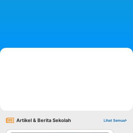
Artikel & Berita Sekolah
Lihat Semua