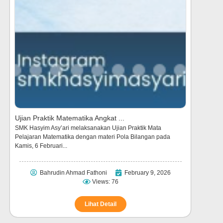
Ujian Praktik Matematika Angkat ...
SMK Hasyim Asy’ari melaksanakan Ujian Praktik Mata
Pelajaran Matematika dengan materi Pola Bilangan pada
Kamis, 6 Februari...
Bahrudin Ahmad Fathoni
February 9, 2026
Views: 76
Lihat Detail