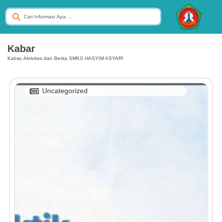
Kabar
Kabar, Aktivitas dan Berita SMKS HASYIM ASYARI
Uncategorized