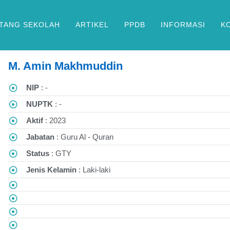
TANG SEKOLAH
ARTIKEL
PPDB
INFORMASI
K
M. Amin Makhmuddin
NIP
: -
NUPTK
: -
Aktif
: 2023
Jabatan
: Guru Al - Quran
Status
: GTY
Jenis Kelamin
: Laki-laki