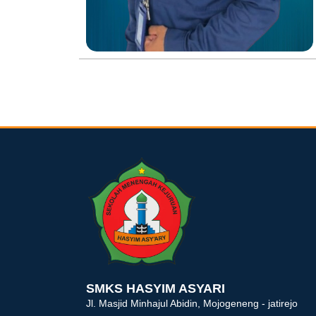
dibuat oleh rrdigital.id
SMKS HASYIM ASYARI
Jl. Masjid Minhajul Abidin, Mojogeneng - jatirejo