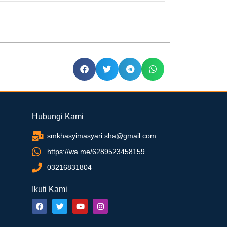
Hubungi Kami
smkhasyimasyari.sha@gmail.com
https://wa.me/6289523458159
03216831804
Ikuti Kami